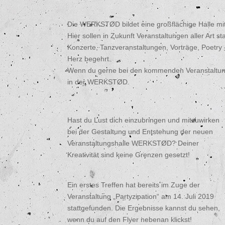
Die WERKSTØD bildet eine großflächige Halle mi
Hier sollen in Zukunft Veranstaltungen aller Art sta
Konzerte, Tanzveranstaltungen, Vorträge, Poetry 
Herz begehrt.
Wenn du gerne bei den kommenden Veranstaltunge
in der WERKSTØD.
Hast du Lust dich einzubringen und mitzuwirken
bei der Gestaltung und Entstehung der neuen
Veranstaltungshalle WERKSTØD? Deiner
Kreativität sind keine Grenzen gesetzt!
Ein erstes Treffen hat bereits im Zuge der
Veranstaltung „Partyzipation“ am 14. Juli 2019
stattgefunden. Die Ergebnisse kannst du sehen,
wenn du auf den Flyer nebenan klickst!